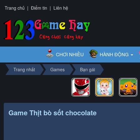
Trang chủ
|
Điểm tin
|
Liên hệ
CHƠI NHIỀU
HÀNH ĐỘNG
Trang nhất
Games
Bạn gái
Game Thịt bò sốt chocolate