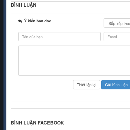
BÌNH LUẬN
Ý kiến bạn đọc
BÌNH LUẬN FACEBOOK