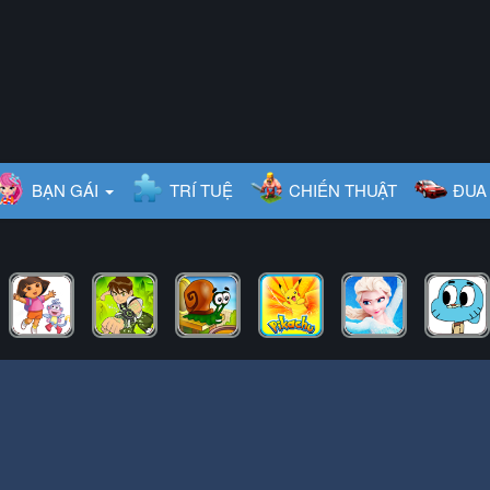
BẠN GÁI
TRÍ TUỆ
CHIẾN THUẬT
ĐUA