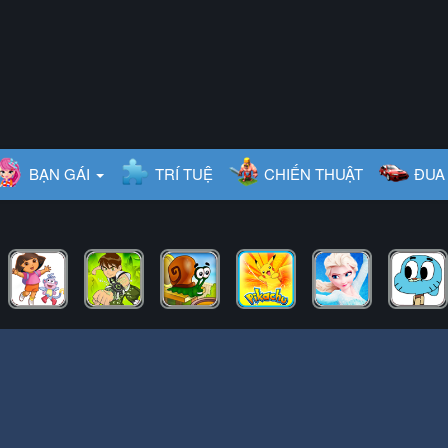
BẠN GÁI
TRÍ TUỆ
CHIẾN THUẬT
ĐUA