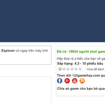
t Explorer
có ngay trên máy tính
Đã có: 19634 người chơi gam
Hãy đưa ra ý kiến của bạn về g
Xếp hạng:
4.3
-
10
phiếu bầu
Click để đánh
Theo dõi 123gamehay.com qu
Chia sẻ game cho bạn bè qua