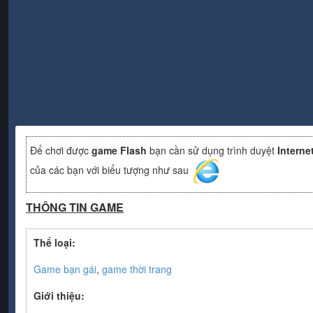
Để chơi được
game Flash
bạn cần sử dụng trình duyệt
Interne
của các bạn với biểu tượng như sau
THÔNG TIN GAME
Thể loại:
Game bạn gái
,
game thời trang
Giới thiệu: