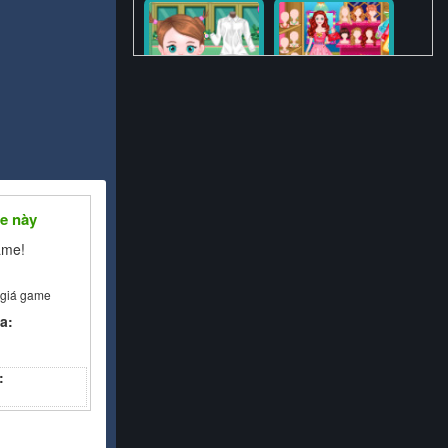
e này
ame!
 giá game
a:
: