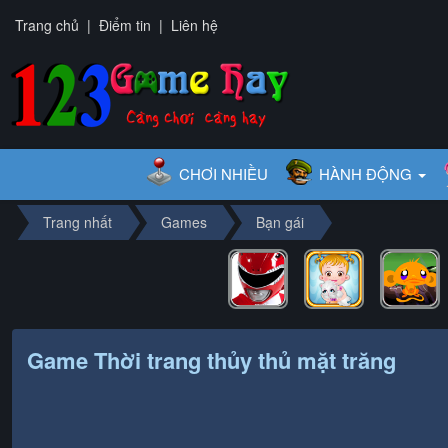
Trang chủ
|
Điểm tin
|
Liên hệ
CHƠI NHIỀU
HÀNH ĐỘNG
Trang nhất
Games
Bạn gái
Game Thời trang thủy thủ mặt trăng