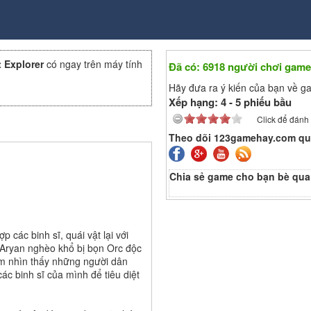
t Explorer
có ngay trên máy tính
Đã có: 6918 người chơi game
Hãy đưa ra ý kiến của bạn về g
Xếp hạng:
4
-
5
phiếu bầu
Click để đánh
Theo dõi 123gamehay.com qu
Chia sẻ game cho bạn bè qua
 các binh sĩ, quái vật lại với
 Aryan nghèo khổ bị bọn Orc độc
cảm nhìn thấy những người dân
ác binh sĩ của mình để tiêu diệt