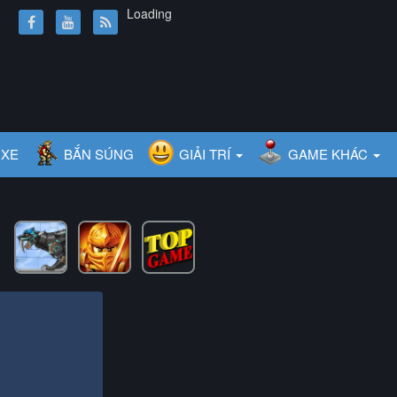
Loading
 XE
BẮN SÚNG
GIẢI TRÍ
GAME KHÁC