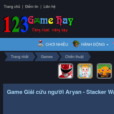
Trang chủ
|
Điểm tin
|
Liên hệ
CHƠI NHIỀU
HÀNH ĐỘNG
Trang nhất
Games
Chiến thuật
Game Giải cứu người Aryan - Stacker W