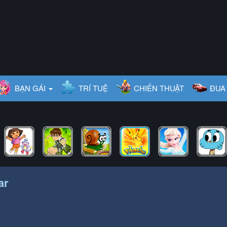
BẠN GÁI
TRÍ TUỆ
CHIẾN THUẬT
ĐUA
ar