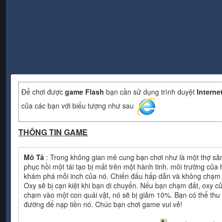
Để chơi được
game Flash
bạn cần sử dụng trình duyệt
Interne
của các bạn với biểu tượng như sau
THÔNG TIN GAME
Mô Tả
: Trong không gian mê cung bạn chơi như là một thợ să
phục hồi một tái tạo bị mất trên một hành tinh. môi trường của 
khám phá mỗi inch của nó. Chiến đấu hấp dẫn và không chạm v
Oxy sẽ bị cạn kiệt khi bạn di chuyển. Nếu bạn chạm đất, oxy 
chạm vào một con quái vật, nó sẽ bị giảm 10%. Bạn có thể thu
đường để nạp tiền nó. Chúc bạn chơi game vui vẻ!