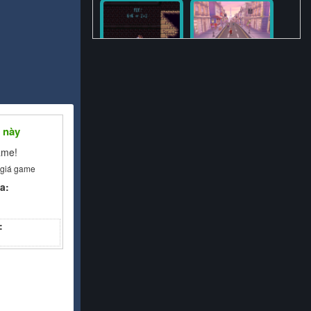
 này
ame!
 giá game
a:
: