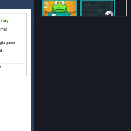
 này
ame!
 giá game
a:
: