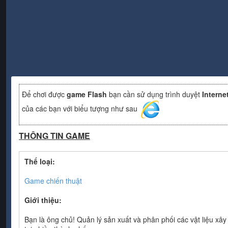
Để chơi được
game Flash
bạn cần sử dụng trình duyệt
Interne
của các bạn với biểu tượng như sau
THÔNG TIN GAME
Thể loại:
Game chiến thuật
Giới thiệu:
Bạn là ông chủ! Quản lý sản xuất và phân phối các vật liệu x