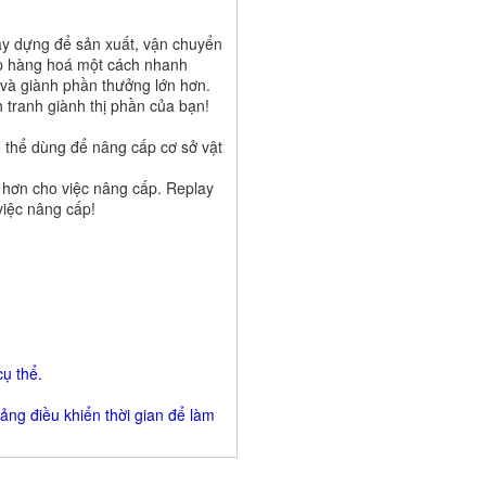
y dựng để sản xuất, vận chuyển
ấp hàng hoá một cách nhanh
 và giành phần thưởng lớn hơn.
 tranh giành thị phần của bạn!
 thể dùng để nâng cấp cơ sở vật
n hơn cho việc nâng cấp. Replay
việc nâng cấp!
ụ thể.
ảng điều khiển thời gian để làm