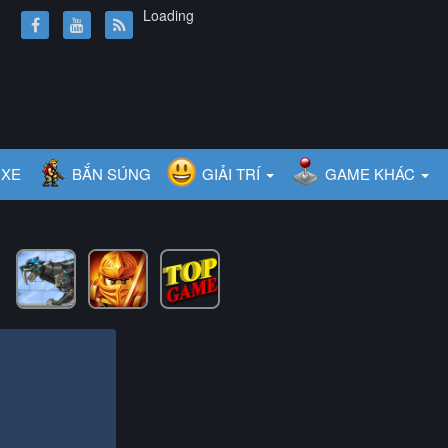
Loading
 XE
BẮN SÚNG
GIẢI TRÍ
GAME KHÁC