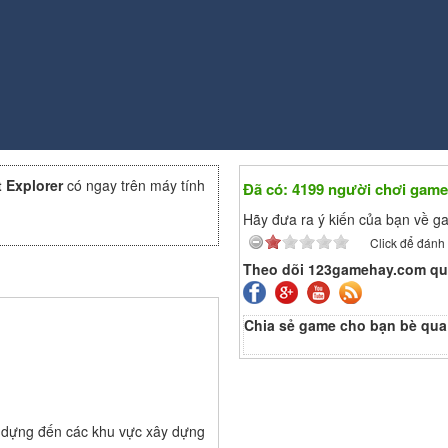
t Explorer
có ngay trên máy tính
Đã có: 4199 người chơi game
Hãy đưa ra ý kiến của bạn về g
Click để đánh
Theo dõi 123gamehay.com qu
Chia sẻ game cho bạn bè qua
ây dựng đến các khu vực xây dựng