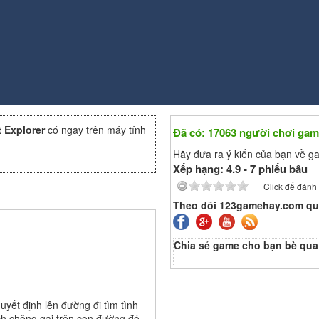
t Explorer
có ngay trên máy tính
Đã có: 17063 người chơi gam
Hãy đưa ra ý kiến của bạn về g
Xếp hạng:
4.9
-
7
phiếu bầu
Click để đánh
Theo dõi 123gamehay.com qu
Chia sẻ game cho bạn bè qua
uyết định lên đường đi tìm tình
h chông gai trên con đường đó...