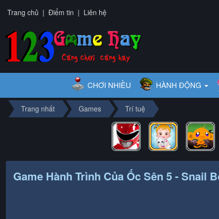
Trang chủ
|
Điểm tin
|
Liên hệ
CHƠI NHIỀU
HÀNH ĐỘNG
Trang nhất
Games
Trí tuệ
Game Hành Trình Của Ốc Sên 5 - Snail B