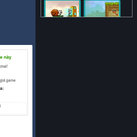
e này
ame!
 giá game
a:
: