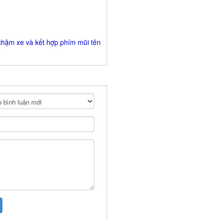
hậm xe và kết hợp phím mũi tên