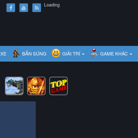
Loading
 XE
BẮN SÚNG
GIẢI TRÍ
GAME KHÁC