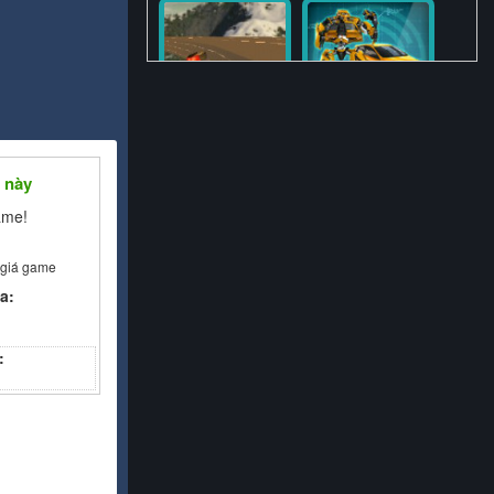
 này
ame!
 giá game
a:
: