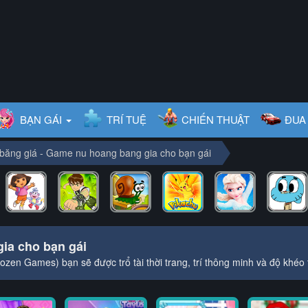
BẠN GÁI
TRÍ TUỆ
CHIẾN THUẬT
ĐUA
ăng giá - Game nu hoang bang gia cho bạn gái
ia cho bạn gái
 Games) bạn sẽ được trổ tài thời trang, trí thông minh và độ khéo t