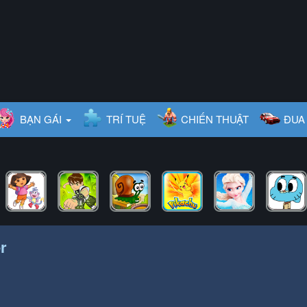
BẠN GÁI
TRÍ TUỆ
CHIẾN THUẬT
ĐUA
r