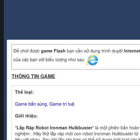
Để chơi được
game Flash
bạn cần sử dụng trình duyệt
Interne
của các bạn với biểu tượng như sau
THÔNG TIN GAME
Thể loại:
Game bắn súng, Game trí tuệ
Giới thiệu:
"
Lắp Ráp Robot Ironman Hulkbuster
" là một phiên bản hoàn
nghiệm . Hãy thử lắp ráp một con robot Ironman Hulkbuster từ 
liệu với nhau. Sau khi lắp ráp bạn có thể sử dụng một loạt các 