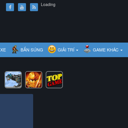
Loading
 XE
BẮN SÚNG
GIẢI TRÍ
GAME KHÁC