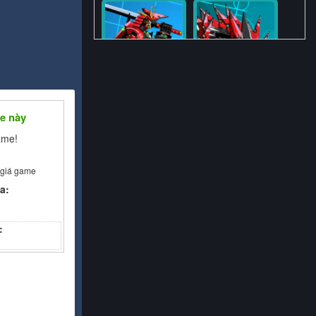
e này
ame!
 giá game
a:
: